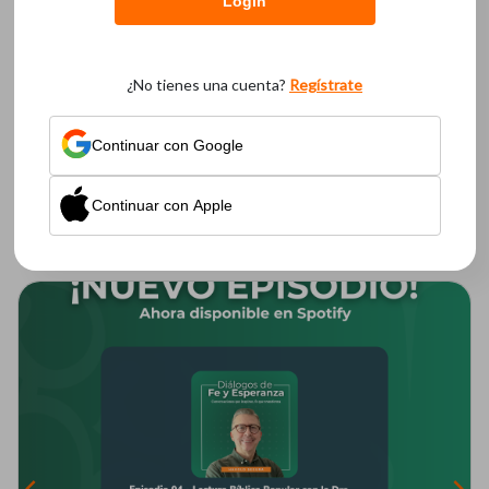
Login
Leer más
¿No tienes una cuenta?
Regístrate
Continuar con Google
Continuar con Apple
Pastoral por la Vida