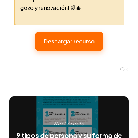
gozo y renovación! 🌈🎄
Descargar recurso
0
Next Article
9 tipos de persona y su forma de