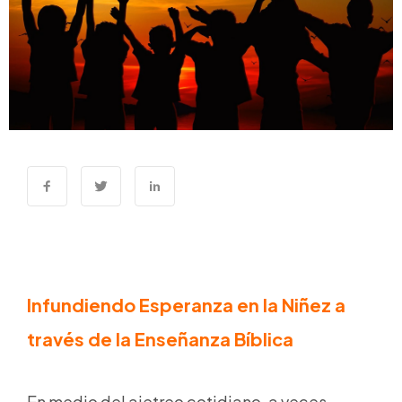
Infundiendo Esperanza en la Niñez a
través de la Enseñanza Bíblica
En medio del ajetreo cotidiano, a veces