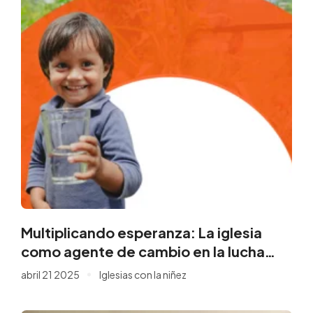
Multiplicando esperanza: La iglesia
como agente de cambio en la lucha
contra el hambre
abril 21 2025
Iglesias con la niñez